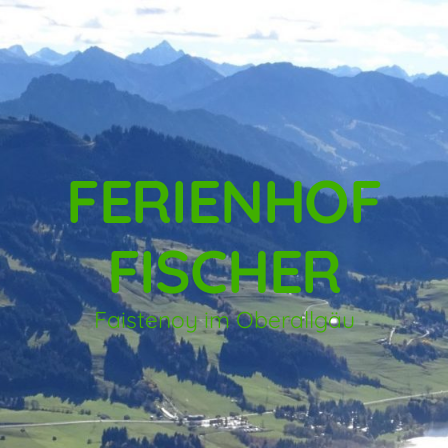
FERIENHOF
FISCHER
Faistenoy im Oberallgäu