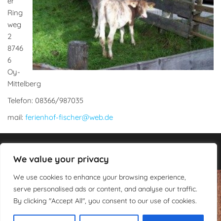
er
Ring
weg
2
8746
6
Oy-
Mittelberg
Telefon: 08366/987035
mail:
ferienhof-fischer@web.de
Stolz präsentiert von
WordPress
|
Theme:
Envo Blog
We value your privacy
We use cookies to enhance your browsing experience,
serve personalised ads or content, and analyse our traffic.
By clicking "Accept All", you consent to our use of cookies.